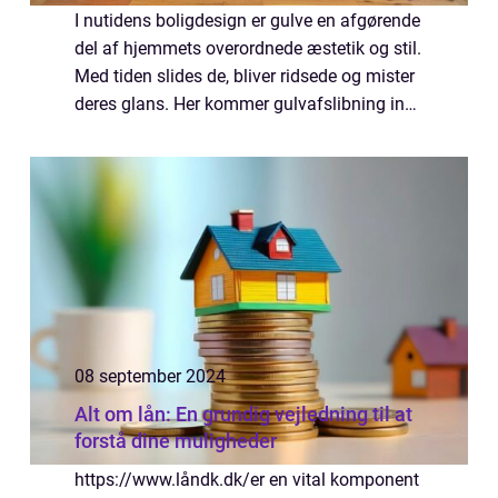
I nutidens boligdesign er gulve en afgørende
del af hjemmets overordnede æstetik og stil.
Med tiden slides de, bliver ridsede og mister
deres glans. Her kommer gulvafslibning ind
som en effektiv metode til at genoplive
trægulve. Blandt de firmaer, de...
08 september 2024
Alt om lån: En grundig vejledning til at
forstå dine muligheder
https://www.låndk.dk/er en vital komponent