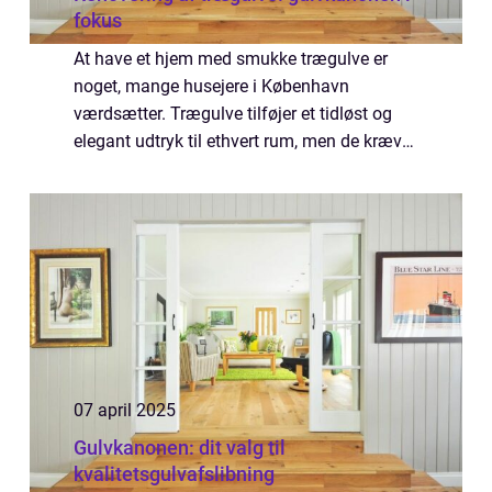
fokus
At have et hjem med smukke trægulve er
noget, mange husejere i København
værdsætter. Trægulve tilføjer et tidløst og
elegant udtryk til ethvert rum, men de kræver
dog regelmæssig vedligeholdelse for at
bevare deres charme. Når gulvene begynder
at se ...
07 april 2025
Gulvkanonen: dit valg til
kvalitetsgulvafslibning