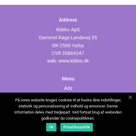
Address
web:
www.klikko.dk
Menu
Ads
About Us
På vores website bruges cookies til at huske dine indstillinger,
Cookies
statistik og personalisering af indhold og annoncer. Denne
information deles med tredjepart. Ved fortsat brug af websiden
Contact
godkender du cookiepolitikken.
Sitemap
Ok
Privatlivspolitik