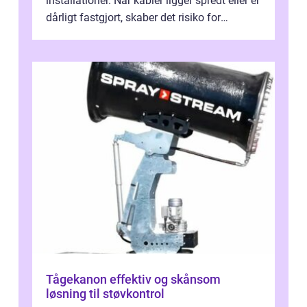
installationer. Når kabler ligger spredt eller er
dårligt fastgjort, skaber det risiko for
driftstop, skader og besværlig r...
Tågekanon effektiv og skånsom
løsning til støvkontrol