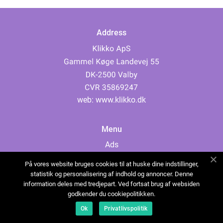
Address
web:
www.klikko.dk
Menu
Ads
About Us
På vores website bruges cookies til at huske dine indstillinger,
Cookies
statistik og personalisering af indhold og annoncer. Denne
information deles med tredjepart. Ved fortsat brug af websiden
Contact
godkender du cookiepolitikken.
Sitemap
Ok
Privatlivspolitik