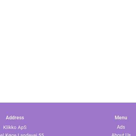
Address
Menu
Ads
About Us