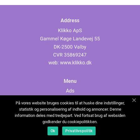
Address
web:
www.klikko.dk
Menu
Ads
About Us
På vores website bruges cookies til at huske dine indstillinger,
Cookies
statistik og personalisering af indhold og annoncer. Denne
information deles med tredjepart. Ved fortsat brug af websiden
Contact
godkender du cookiepolitikken.
Sitemap
Ok
Privatlivspolitik