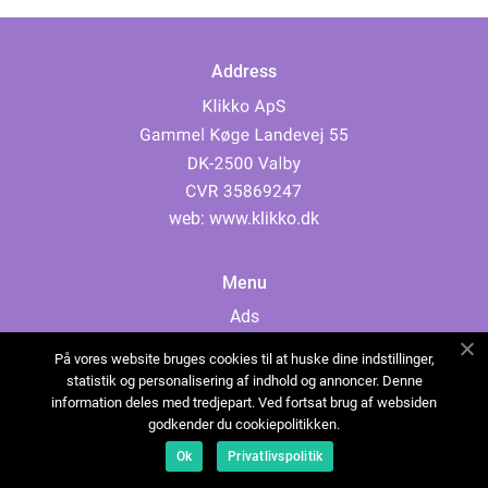
Address
web:
www.klikko.dk
Menu
Ads
About Us
På vores website bruges cookies til at huske dine indstillinger,
Cookies
statistik og personalisering af indhold og annoncer. Denne
information deles med tredjepart. Ved fortsat brug af websiden
Contact
godkender du cookiepolitikken.
Sitemap
Ok
Privatlivspolitik