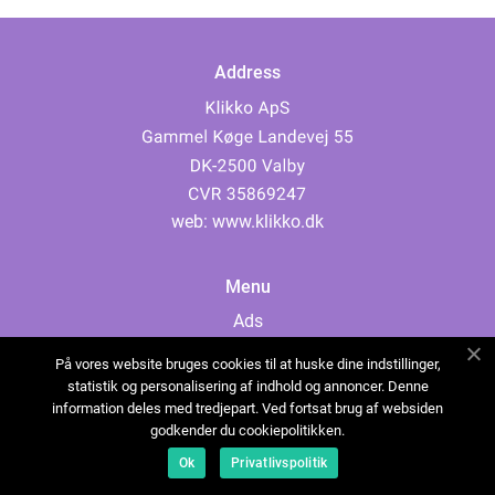
Address
web:
www.klikko.dk
Menu
Ads
About Us
På vores website bruges cookies til at huske dine indstillinger,
Cookies
statistik og personalisering af indhold og annoncer. Denne
information deles med tredjepart. Ved fortsat brug af websiden
Contact
godkender du cookiepolitikken.
Sitemap
Ok
Privatlivspolitik