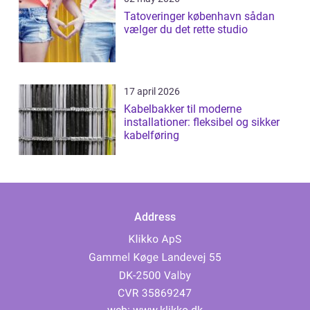
Tatoveringer københavn sådan
vælger du det rette studio
17 april 2026
Kabelbakker til moderne
installationer: fleksibel og sikker
kabelføring
Address