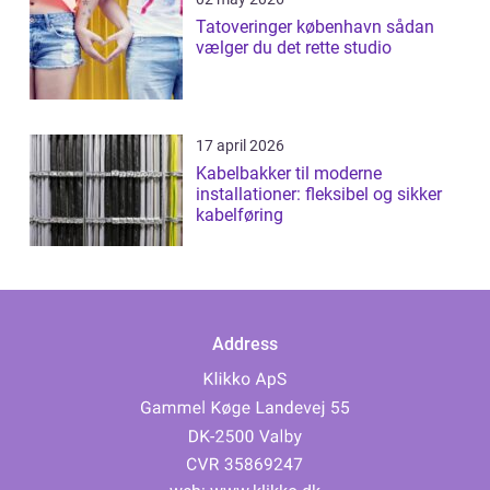
Tatoveringer københavn sådan
vælger du det rette studio
17 april 2026
Kabelbakker til moderne
installationer: fleksibel og sikker
kabelføring
Address