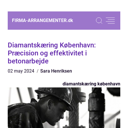
FIRMA-ARRANGEMENTER.
dk
Diamantskæring København:
Præcision og effektivitet i
betonarbejde
02 may 2024
Sara Henriksen
diamantskæring københavn