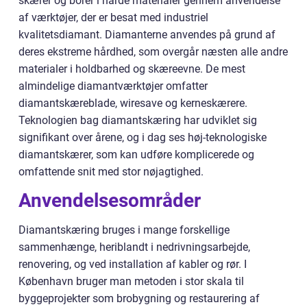
skærer og borer i hårde materialer gennem anvendelse
af værktøjer, der er besat med industriel
kvalitetsdiamant. Diamanterne anvendes på grund af
deres ekstreme hårdhed, som overgår næsten alle andre
materialer i holdbarhed og skæreevne. De mest
almindelige diamantværktøjer omfatter
diamantskæreblade, wiresave og kerneskærere.
Teknologien bag diamantskæring har udviklet sig
signifikant over årene, og i dag ses høj-teknologiske
diamantskærer, som kan udføre komplicerede og
omfattende snit med stor nøjagtighed.
Anvendelsesområder
Diamantskæring bruges i mange forskellige
sammenhænge, heriblandt i nedrivningsarbejde,
renovering, og ved installation af kabler og rør. I
København bruger man metoden i stor skala til
byggeprojekter som brobygning og restaurering af