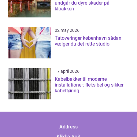
undgår du dyre skader på
kloakken
02 may 2026
Tatoveringer københavn sådan
vælger du det rette studio
17 april 2026
Kabelbakker til moderne
installationer: fleksibel og sikker
kabelføring
Address