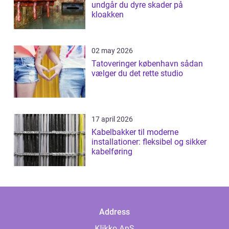
undgår du dyre skader på
kloakken
02 may 2026
Tatoveringer københavn sådan
vælger du det rette studio
17 april 2026
Kabelbakker til moderne
installationer: fleksibel og sikker
kabelføring
Address