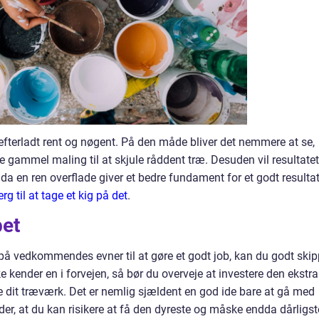
t efterladt rent og nøgent. På den måde bliver det nemmere at se,
ke gammel maling til at skjule råddent træ. Desuden vil resultatet
a en ren overflade giver et bedre fundament for et godt resultat
g til at tage et kig på det
.
bet
 på vedkommendes evner til at gøre et godt job, kan du godt ski
e kender en i forvejen, så bør du overveje at investere den ekstra
 male dit træværk. Det er nemlig sjældent en god ide bare at gå med
der, at du kan risikere at få den dyreste og måske endda dårligst