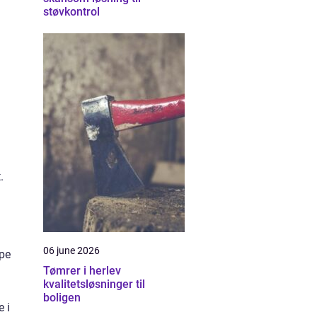
støvkontrol
.
06 june 2026
ppe
Tømrer i herlev
kvalitetsløsninger til
boligen
e i