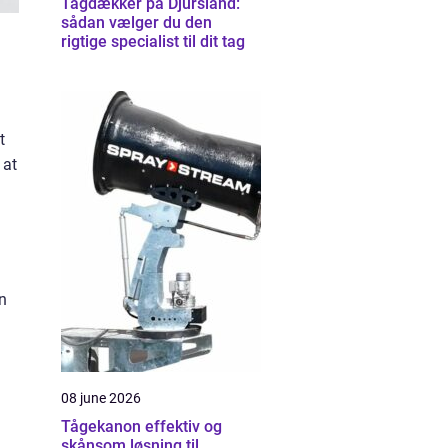
Tagdækker på Djursland:
sådan vælger du den
rigtige specialist til dit tag
t
 at
n
08 june 2026
Tågekanon effektiv og
skånsom løsning til