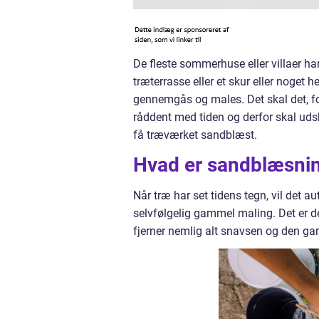
De fleste sommerhuse eller villaer ha
træterrasse eller et skur eller noget h
gennemgås og males. Det skal det, fo
råddent med tiden og derfor skal udski
få træværket sandblæst.
Hvad er sandblæsnin
Når træ har set tidens tegn, vil det a
selvfølgelig gammel maling. Det er d
fjerner nemlig alt snavsen og den ga