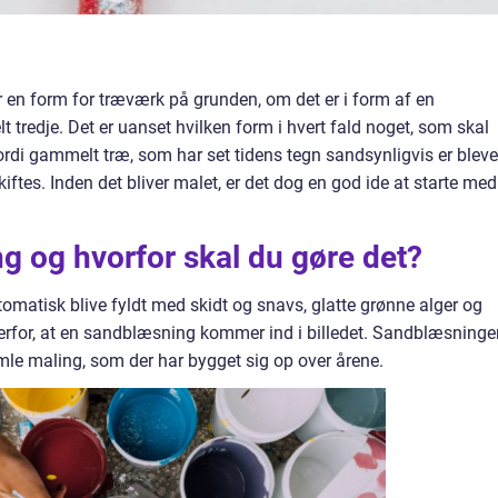
r en form for træværk på grunden, om det er i form af en
elt tredje. Det er uanset hvilken form i hvert fald noget, som skal
rdi gammelt træ, som har set tidens tegn sandsynligvis er bleve
ftes. Inden det bliver malet, er det dog en god ide at starte med
g og hvorfor skal du gøre det?
utomatisk blive fyldt med skidt og snavs, glatte grønne alger og
erfor, at en sandblæsning kommer ind i billedet. Sandblæsninge
mle maling, som der har bygget sig op over årene.