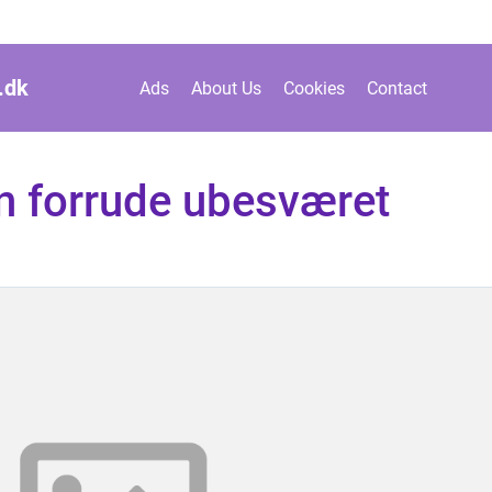
.
dk
Ads
About Us
Cookies
Contact
in forrude ubesværet