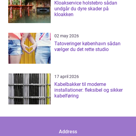
Kloakservice holstebro sådan
undgår du dyre skader på
kloakken
02 may 2026
Tatoveringer københavn sådan
vælger du det rette studio
17 april 2026
Kabelbakker til moderne
installationer: fleksibel og sikker
kabelføring
Address