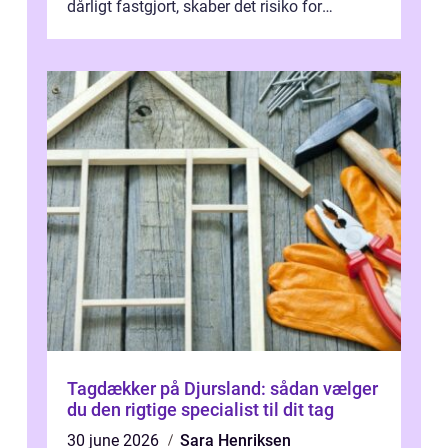
dårligt fastgjort, skaber det risiko for
driftstop, skader og besværlig r...
Tagdækker på Djursland: sådan vælger
du den rigtige specialist til dit tag
30 june 2026
Sara Henriksen