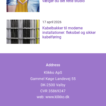
vælger du det rette studio
17 april 2026
Kabelbakker til moderne
installationer: fleksibel og sikker
kabelføring
Address
web:
www.klikko.dk