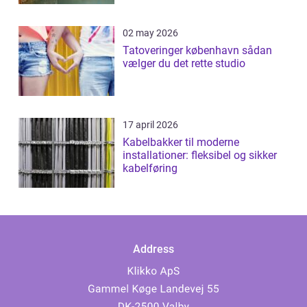
02 may 2026
Tatoveringer københavn sådan
vælger du det rette studio
17 april 2026
Kabelbakker til moderne
installationer: fleksibel og sikker
kabelføring
Address