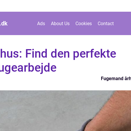
.
dk
Ads
About Us
Cookies
Contact
hus: Find den perfekte
 fugearbejde
Fugemand år