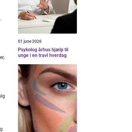
.
01 june 2026
Psykolog århus hjælp til
unge i en travl hverdag
er,
sig
og