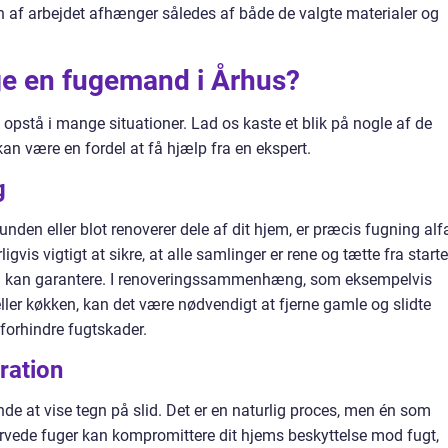
en af arbejdet afhænger således af både de valgte materialer og
ge en fugemand i Århus?
opstå i mange situationer. Lad os kaste et blik på nogle af de
kan være en fordel at få hjælp fra en ekspert.
g
nden eller blot renoverer dele af dit hjem, er præcis fugning alf
vis vigtigt at sikre, at alle samlinger er rene og tætte fra starte
nd kan garantere. I renoveringssammenhæng, som eksempelvis
ller køkken, kan det være nødvendigt at fjerne gamle og slidte
forhindre fugtskader.
ration
nde at vise tegn på slid. Det er en naturlig proces, men én som
rvede fuger kan kompromittere dit hjems beskyttelse mod fugt,