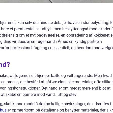
 hjemmet, kan selv de mindste detaljer have en stor betydning. E
e bare et pænt æstetisk udtryk, men beskytter også mod skader f
 drejer sig om et nyt badeværelse, en opgradering af køkkenet el
g dine vinduer, er en fugemand i Århus en kyndig partner i
vorfor professionel fugning er essentielt, og hvordan man vælge
nd?
kre, at fugerne i dit hjem er tætte og velfungerende. Men hvad
en proces, der består i at påføre elastiske materialer, ofte siliko
i bygningskonstruktioner. Det handler om meget mere end blot at
at skabe en barriere mod vand, luft og støv.
ng, skal kunne modstå de forskellige påvirkninger, de udsættes f
rhus
er opmærksom på detaljerne og benytter materialer, der sikr