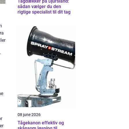
Tagdækker på Djursland:
sådan vælger du den
rigtige specialist til dit tag
n
ra
ler
r
ne
08 june 2026
or
Tågekanon effektiv og
er
skånsom løsning til