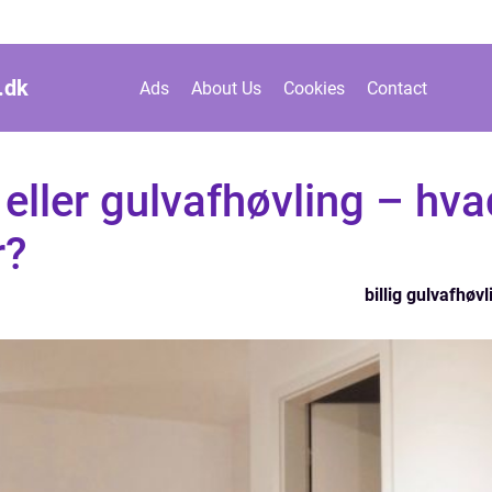
.
dk
Ads
About Us
Cookies
Contact
 eller gulvafhøvling – hva
r?
billig gulvafhøvl