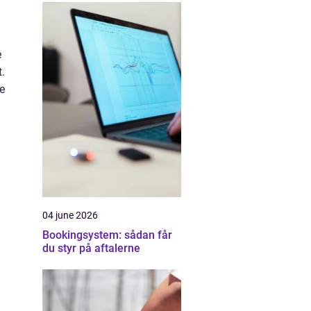
e
t.
ve
04 june 2026
Bookingsystem: sådan får
du styr på aftalerne