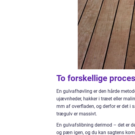
To forskellige proce
En gulvafhøvling er den hårde metode. D
ujævnheder, hakker i træet eller maling
mm af overfladen, og derfor er det i 
trægulv er massivt.
En gulvafslibning derimod – det er de
og pæn igen, og du kan sagtens komm