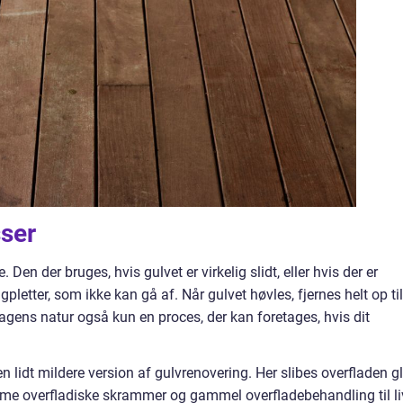
sser
en der bruges, hvis gulvet er virkelig slidt, eller hvis der er
pletter, som ikke kan gå af. Når gulvet høvles, fjernes helt op til
sagens natur også kun en proces, der kan foretages, hvis dit
n lidt mildere version af gulvrenovering. Her slibes overfladen g
e overfladiske skrammer og gammel overfladebehandling til li