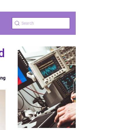
d
ing