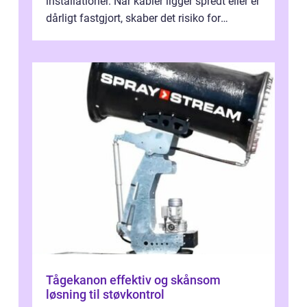
installationer. Når kabler ligger spredt eller er
dårligt fastgjort, skaber det risiko for
driftstop, skader og besværlig r...
Tågekanon effektiv og skånsom
løsning til støvkontrol