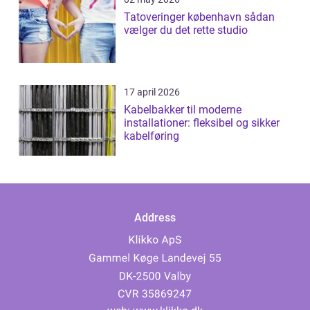
Tatoveringer københavn sådan
vælger du det rette studio
17 april 2026
Kabelbakker til moderne
installationer: fleksibel og sikker
kabelføring
Address