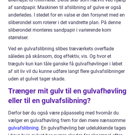
af sandpapir. Maskinen til afslibning af gulve er også
anderledes. I stedet for en valse er den forsynet med en
sliberondel som roterer i det vandrette plan. På denne
sliberondel monteres sandpapir i varierende korn
størrelser.
Ved en gulvafslibning slibes træværkets overflade
således på skånsom, dog effektiv, vis. Og hvor et
trægulv kun kan tåle ganske få gulvafhøvlinger i løbet
af sit liv vil du kunne udføre langt flere gulvafslibninger
uden at gulvet tager skade.
Trænger mit gulv til en gulvafhøvling
eller til en gulvafslibning?
Derfor bør du også være påpasselig med hvornår du
vælger en gulvafhøvling frem for den mere nænsomme
gulvafslibning
. En gulvafhøvling bør udelukkende tages