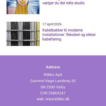
vælger du det rette studio
17 april 2026
Kabelbakker til moderne
installationer: fleksibel og sikker
kabelføring
Address
web:
www.klikko.dk