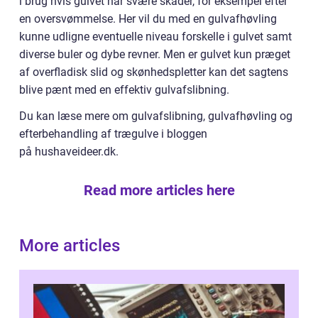
i brug hvis gulvet har svære skader, for eksempel efter
en oversvømmelse. Her vil du med en gulvafhøvling
kunne udligne eventuelle niveau forskelle i gulvet samt
diverse buler og dybe revner. Men er gulvet kun præget
af overfladisk slid og skønhedspletter kan det sagtens
blive pænt med en effektiv gulvafslibning.
Du kan læse mere om gulvafslibning, gulvafhøvling og
efterbehandling af trægulve i bloggen
på hushaveideer.dk.
Read more articles here
More articles