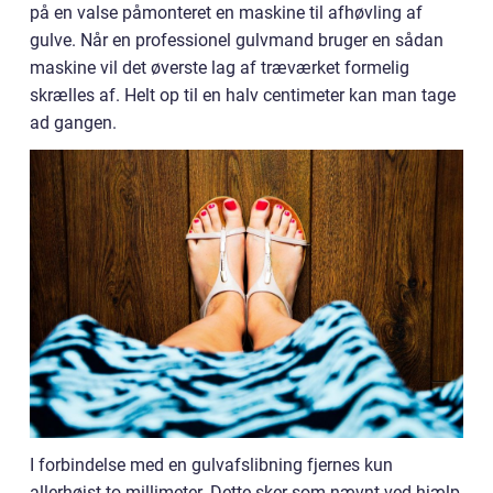
på en valse påmonteret en maskine til afhøvling af
gulve. Når en professionel gulvmand bruger en sådan
maskine vil det øverste lag af træværket formelig
skrælles af. Helt op til en halv centimeter kan man tage
ad gangen.
I forbindelse med en gulvafslibning fjernes kun
allerhøjst to millimeter. Dette sker som nævnt ved hjælp