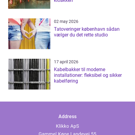
kloakken
02 may 2026
Tatoveringer københavn sådan
vælger du det rette studio
17 april 2026
Kabelbakker til moderne
installationer: fleksibel og sikker
kabelføring
Address