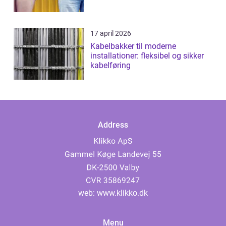
17 april 2026
Kabelbakker til moderne
installationer: fleksibel og sikker
kabelføring
Address
web:
www.klikko.dk
Menu