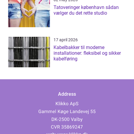
Tatoveringer københavn sådan
vælger du det rette studio
17 april 2026
Kabelbakker til moderne
installationer: fleksibel og sikker
kabelføring
Address