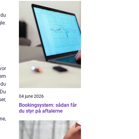
 du
le.
vor
jem
 du
 Du
04 june 2026
er,
Bookingsystem: sådan får
du styr på aftalerne
ne,