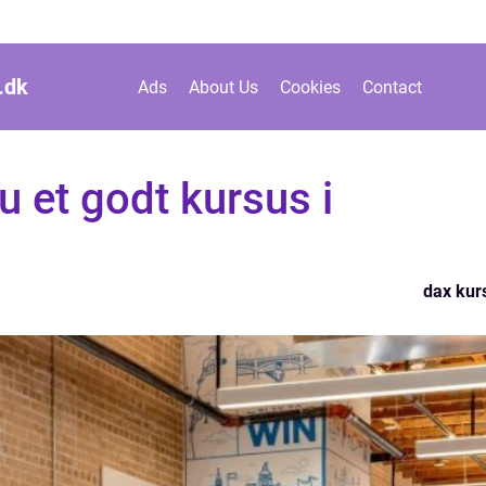
.
dk
Ads
About Us
Cookies
Contact
u et godt kursus i
dax kur