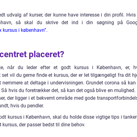
dt udvalg af kurser, der kunne have interesse i din profil. Hvis
enhavn, så skal du skrive det ind i din søgning på Goog
x kursus i københavn”.
centret placeret?
je, når du leder efter et godt kursus i København, er, h
set vil du gerne finde et kursus, der er let tilgængeligt fra dit h
get nemmere at deltage i undervisningen. Grundet corona så kan
e. Så hvis du foretrækker det, så kan det også blive en mulighed.
ser, der ligger i et bekvemt område med gode transportforbindels
undt, hvis du pendler.
dt kursus i København, skal du holde disse vigtige tips i tanker
t kursus, der passer bedst til dine behov.