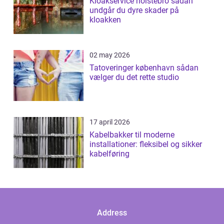
Kloakservice holstebro sådan
undgår du dyre skader på
kloakken
02 may 2026
Tatoveringer københavn sådan
vælger du det rette studio
17 april 2026
Kabelbakker til moderne
installationer: fleksibel og sikker
kabelføring
Address