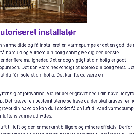
utoriseret installatør
din varmekilde og få installeret en varmepumpe er det en god ide 
g få ham ud og vurdere din bolig samt give dig den bedste
r der flere muligheder. Det er dog vigtigt at din bolig er godt
mepumpen. Det kan være nødvendigt at isolere din bolig først. De
t du får isoleret din bolig. Det kan f.eks. være en
er sig af jordvarme. Via rør der er gravet ned i din have udnytt
op. Det kræver en bestemt størrelse have da der skal graves rør 
få gravet din have op kan du i stedet få en luft til vand varmepump
r luftens varme udnyttes.
t til luft og den er markant billigere og mindre effektiv. Derfor