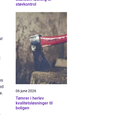
støvkontrol
at
t
es
ned
06 june 2026
e.
Tømrer i herlev
kvalitetsløsninger til
boligen