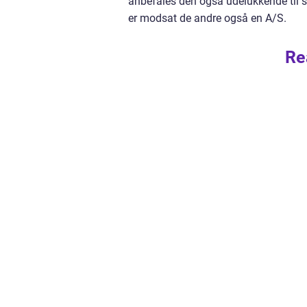
anbefales den også udelukkende til s
er modsat de andre også en A/S.
Re