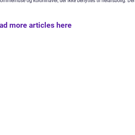
ommerhuse og kolonihaver, der ikke benyttes til helårsbolig. De
ad more articles here