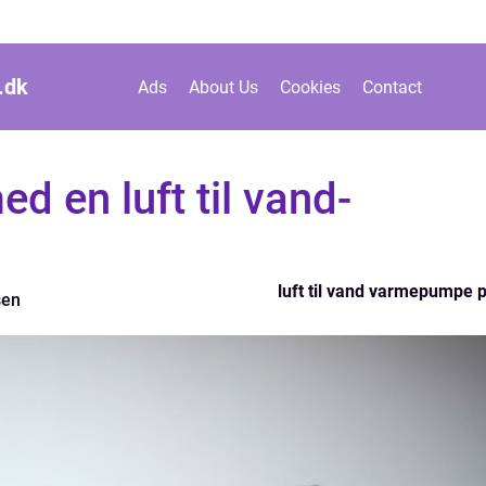
.
dk
Ads
About Us
Cookies
Contact
d en luft til vand-
luft til vand varmepumpe p
sen