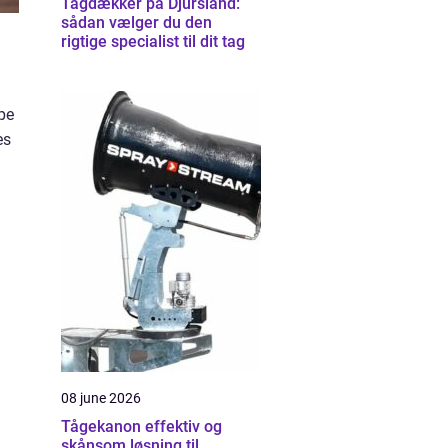
Tagdækker på Djursland:
sådan vælger du den
rigtige specialist til dit tag
pe
es
08 june 2026
Tågekanon effektiv og
skånsom løsning til