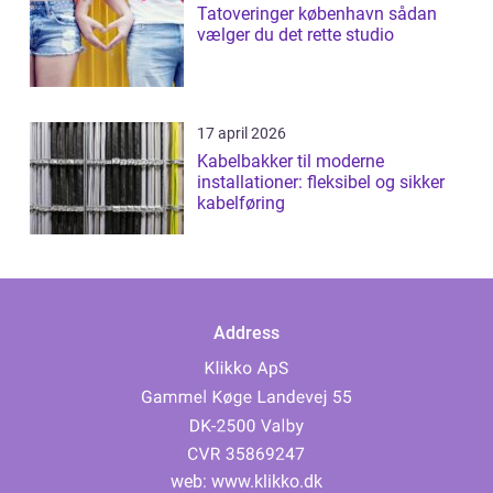
Tatoveringer københavn sådan
vælger du det rette studio
17 april 2026
Kabelbakker til moderne
installationer: fleksibel og sikker
kabelføring
Address
web:
www.klikko.dk