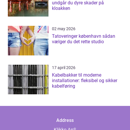
undgår du dyre skader på
kloakken
02 may 2026
Tatoveringer københavn sådan
vælger du det rette studio
17 april 2026
Kabelbakker til moderne
installationer: fleksibel og sikker
kabelføring
Address