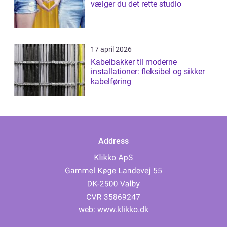
vælger du det rette studio
17 april 2026
Kabelbakker til moderne
installationer: fleksibel og sikker
kabelføring
Address
web:
www.klikko.dk